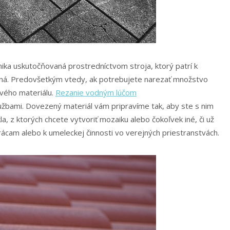
hnika uskutočňovaná prostredníctvom stroja, ktorý patrí k
ná. Predovšetkým vtedy, ak potrebujete narezať množstvo
tvého materiálu.
Rezanie vodným lúčom
lužbami. Dovezený materiál vám pripravíme tak, aby ste s nim
kla, z ktorých chcete vytvoriť mozaiku alebo čokoľvek iné, či už
ácam alebo k umeleckej činnosti vo verejných priestranstvách.