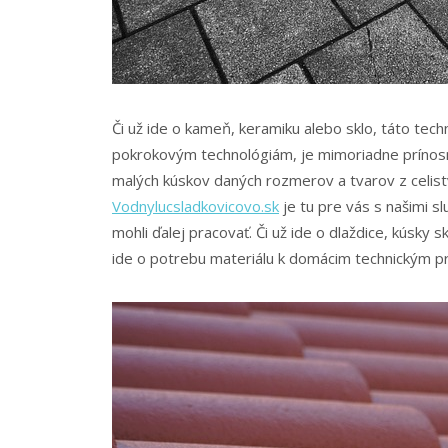
Či už ide o kameň, keramiku alebo sklo, táto tec
pokrokovým technológiám, je mimoriadne prínos
malých kúskov daných rozmerov a tvarov z celis
Vodnylucsladkovicovo.sk
je tu pre vás s našimi s
mohli ďalej pracovať. Či už ide o dlaždice, kúsky s
ide o potrebu materiálu k domácim technickým pr