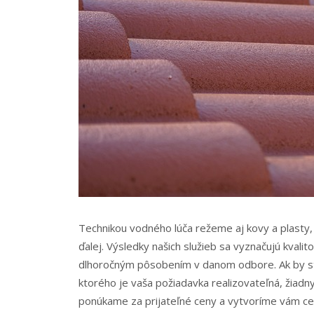
Technikou vodného lúča režeme aj kovy a plasty, ta
ďalej. Výsledky našich služieb sa vyznačujú kvalit
dlhoročným pôsobením v danom odbore.
Ak by s
ktorého je vaša požiadavka realizovateľná, žiadn
ponúkame za prijateľné ceny a vytvoríme vám cen