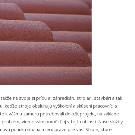
kže na svoje si prídu aj záhradkári, strojári, stavbári a tak
ou, keďže stroje obsluhujú vyškolení a skúsení pracovníci s
te k vášmu zámeru potrebovali doložiť projekt, na základe
y problém, vieme vám pomôcť aj v tejto oblasti. Naše služby
ovú ponuku šitú na mieru práve pre vás. Stroje, ktoré