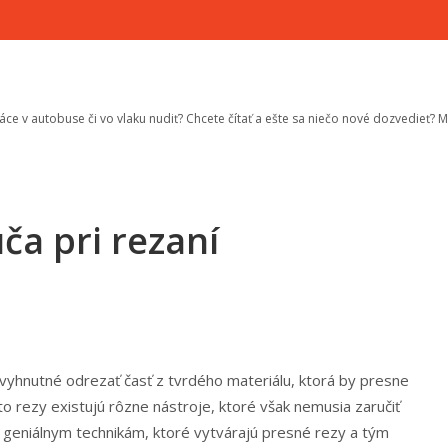
áce v autobuse či vo vlaku nudiť? Chcete čítať a ešte sa niečo nové dozvedieť? 
ča pri rezaní
evyhnutné odrezať časť z tvrdého materiálu, ktorá by presne
to rezy existujú rôzne nástroje, ktoré však nemusia zaručiť
 geniálnym technikám, ktoré vytvárajú presné rezy a tým