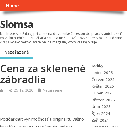
Home
Slomsa
Nechcete sa už ďalej pri ceste na dovolenke či cestou do práce v autobuse či
vo vlaku nudiť? Chcete čítať a ešte sa niečo nové dozvedieť? Môžete si denne
čítať a kdekoľvek vo svete online magazín, ktorý vás inšpiruje.
Nezařazené
Cena za sklenené
Archivy
Leden 2026
zábradlia
Červen 2025
Květen 2025
26. 12. 2020
Nezařazené
Duben 2025
Březen 2025
Únor 2025
Říjen 2024
Podčiarknúť výnimočnosť a originalitu vášho
Září 2024
interiéru, pomocou správneho výberu