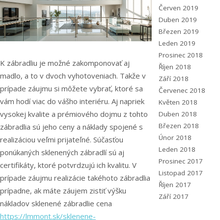
Červen 2019
Duben 2019
Březen 2019
Leden 2019
Prosinec 2018
K zábradliu je možné zakomponovať aj
Říjen 2018
madlo, a to v dvoch vyhotoveniach. Takže v
Září 2018
prípade záujmu si môžete vybrať, ktoré sa
Červenec 2018
vám hodí viac do vášho interiéru. Aj napriek
Květen 2018
vysokej kvalite a prémiového dojmu z tohto
Duben 2018
Březen 2018
zábradlia sú jeho ceny a náklady spojené s
Únor 2018
realizáciou veľmi prijateľné. Súčasťou
Leden 2018
ponúkaných sklenených zábradlí sú aj
Prosinec 2017
certifikáty, ktoré potvrdzujú ich kvalitu. V
Listopad 2017
prípade záujmu realizácie takéhoto zábradlia
Říjen 2017
prípadne, ak máte záujem zistiť výšku
Září 2017
nákladov sklenené zábradlie cena
https://lmmont.sk/sklenene-