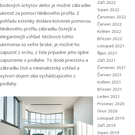
Září 2022
bodových úchytov alebo je možné zábradlie
Srpen 2022
ukotviť za pomoci hliníkového profilu. Z
Červenec 2022
pohľadu estetiky dodáva kotvenie pomocou
Červen 2022
hliníkového profilu zábradliu čistejší a
Květen 2022
elegantnejší vzhľad. Možnosti tohto
Březen 2022
ukotvenia sú veľmi široké, je možné ho
Listopad 2021
zapustiť z vrchu, z čela prípadne jeho úplne
Říjen 2021
zapustenie v podlahe. To dodá priestoru a
Září 2021
zábradliu čistí a minimalistický vzhľad a
Červenec 2021
Červen 2021
vytvorí dojem skla vychádzajúceho z
Květen 2021
podlahy.
Březen 2021
Leden 2021
Prosinec 2020
Únor 2020
Listopad 2019
Září 2019
Srpen 2019