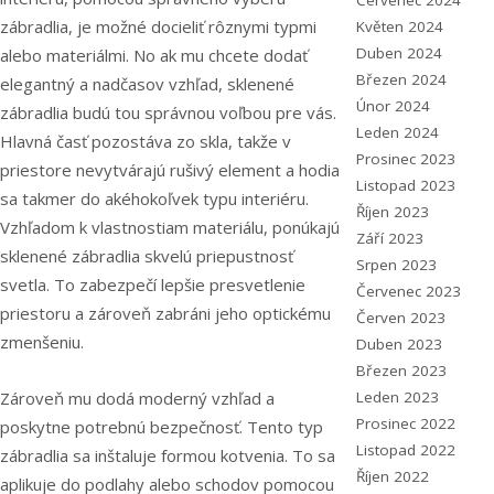
Červenec 2024
zábradlia, je možné docieliť rôznymi typmi
Květen 2024
Duben 2024
alebo materiálmi. No ak mu chcete dodať
Březen 2024
elegantný a nadčasov vzhľad, sklenené
Únor 2024
zábradlia budú tou správnou voľbou pre vás.
Leden 2024
Hlavná časť pozostáva zo skla, takže v
Prosinec 2023
priestore nevytvárajú rušivý element a hodia
Listopad 2023
sa takmer do akéhokoľvek typu interiéru.
Říjen 2023
Vzhľadom k vlastnostiam materiálu, ponúkajú
Září 2023
sklenené zábradlia skvelú priepustnosť
Srpen 2023
svetla. To zabezpečí lepšie presvetlenie
Červenec 2023
priestoru a zároveň zabráni jeho optickému
Červen 2023
zmenšeniu.
Duben 2023
Březen 2023
Zároveň mu dodá moderný vzhľad a
Leden 2023
Prosinec 2022
poskytne potrebnú bezpečnosť. Tento typ
Listopad 2022
zábradlia sa inštaluje formou kotvenia. To sa
Říjen 2022
aplikuje do podlahy alebo schodov pomocou