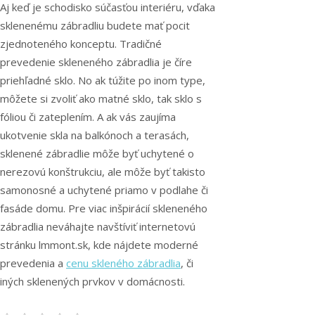
Aj keď je schodisko súčasťou interiéru, vďaka
sklenenému zábradliu
b
udete mať pocit
zjednoteného konceptu. Tradičn
é
prevedenie skleneného zábradlia je
číre
priehľadné sklo. No ak túžite po inom type,
môžete si zvoliť ako matné sklo, tak sklo s
fóliou či zateplením. A ak vás zaujíma
ukotvenie skla na balkónoch a terasách,
sklenené zábradlie môže byť uchytené o
nerezovú konštrukci
u
, ale môže byť takisto
samonosné a uchytené priamo v podlahe či
fasáde domu.
Pre viac
i
nšpiráci
í
skleneného
zábradlia neváhajte navštíviť internetovú
stránku
lmmont
.sk
, kde nájdete moderné
prevedenia a
cenu skleného zábradlia
, či
iných sklenených prvkov v domácnosti.