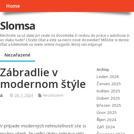
Home
Slomsa
Nechcete sa už ďalej pri ceste na dovolenke či cestou do práce v autobuse či
vo vlaku nudiť? Chcete čítať a ešte sa niečo nové dozvedieť? Môžete si denne
čítať a kdekoľvek vo svete online magazín, ktorý vás inšpiruje.
Nezařazené
Zábradlie v
Archivy
Leden 2026
modernom štýle
Červen 2025
Květen 2025
28. 1. 2024
Nezařazené
Duben 2025
Březen 2025
Únor 2025
Říjen 2024
V prípade moderných nehnuteľnost
í
ste si
Září 2024
možno všimli, že veľkú úlohu zohráva sklo.