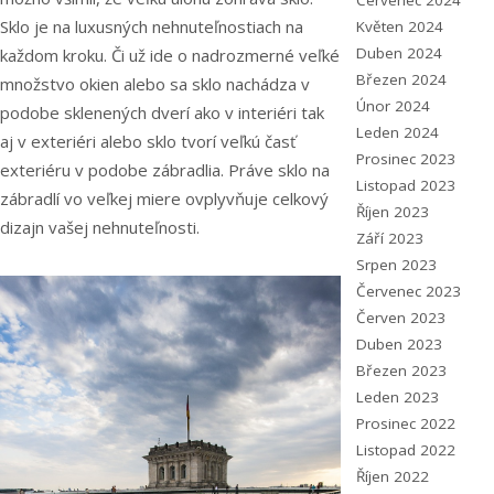
Červenec 2024
Sklo je
na
luxusných nehnuteľnostiach na
Květen 2024
Duben 2024
každom kroku. Či už ide o nadrozmerné veľké
Březen 2024
množstvo okien alebo sa sklo nachádza v
Únor 2024
podobe sklenených dverí ako v interiéri tak
Leden 2024
aj v exteriéri alebo sklo tvorí veľkú časť
Prosinec 2023
exteriéru v podobe zábradlia. Práve sklo na
Listopad 2023
zábradlí
v
o veľkej miere ovplyvňuje celkový
Říjen 2023
dizajn vašej nehnuteľnosti.
Září 2023
Srpen 2023
Červenec 2023
Červen 2023
Duben 2023
Březen 2023
Leden 2023
Prosinec 2022
Listopad 2022
Říjen 2022