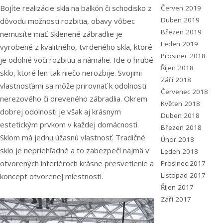
Bojíte realizácie skla na balkón či schodisko z
Červen 2019
Duben 2019
dôvodu možnosti rozbitia, obavy vôbec
Březen 2019
nemusíte mať. Sklenené zábradlie je
Leden 2019
vyrobené z kvalitného, tvrdeného skla, ktoré
Prosinec 2018
je odolné voči rozbitiu a námahe.
Ide o hrubé
Říjen 2018
sklo, ktoré len tak niečo
ne
rozbije. Svojimi
Září 2018
vlastnosťami sa môže prirovnať k odolnosti
Červenec 2018
nerezového či dreveného zábradli
a
. Okrem
Květen 2018
dobre
j
odolnosti je však
a
j krásnym
Duben 2018
estetickým prvkom
v
každej domácnosti.
Březen 2018
Sklom
má
jednu úžasnú vlastnosť. Tradičné
Únor 2018
sklo
je nepriehľadné a to zabezpečí najmä v
Leden 2018
otvorených interiéroch krásne presvetlenie a
Prosinec 2017
Listopad 2017
koncept otvorenej miestnosti.
Říjen 2017
Září 2017