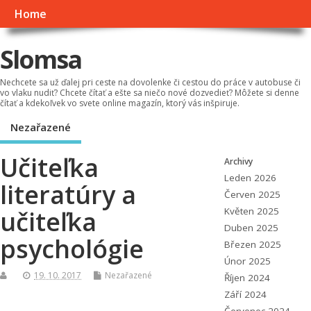
Home
Slomsa
Nechcete sa už ďalej pri ceste na dovolenke či cestou do práce v autobuse či
vo vlaku nudiť? Chcete čítať a ešte sa niečo nové dozvedieť? Môžete si denne
čítať a kdekoľvek vo svete online magazín, ktorý vás inšpiruje.
Nezařazené
Učiteľka
Archivy
Leden 2026
literatúry a
Červen 2025
učiteľka
Květen 2025
Duben 2025
psychológie
Březen 2025
Únor 2025
19. 10. 2017
Nezařazené
Říjen 2024
Září 2024