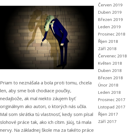
Červen 2019
Duben 2019
Březen 2019
Leden 2019
Prosinec 2018
Říjen 2018
Září 2018
Červenec 2018
Květen 2018
Duben 2018
Březen 2018
Priam to neznášala a bola proti tomu, chcela
Únor 2018
len, aby sme boli chodiace poučky,
Leden 2018
nedajbože, ak mal niekto záujem byť
Prosinec 2017
originálnym ako autori, o ktorých nás učila.
Listopad 2017
Mal som skrátka tú vlastnosť, kedy som písal
Říjen 2017
Září 2017
slohové práce tak, ako ich cítim. Júúj, tá mala
nervy. Na základnej škole ma za takéto práce