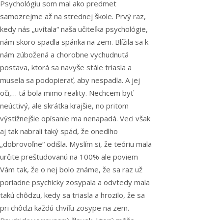
Psychológiu som mal ako predmet
samozrejme až na strednej škole. Prvý raz,
kedy nás „uvítala“ naša učiteľka psychológie,
nám skoro spadla spánka na zem. Blížila sa k
nám zúbožená a chorobne vychudnutá
postava, ktorá sa navyše stále triasla a
musela sa podopierať, aby nespadla. A jej
oči,… tá bola mimo reality. Nechcem byť
neúctivý, ale skrátka krajšie, no pritom
výstižnejšie opísanie ma nenapadá. Veci však
aj tak nabrali taký spád, že onedlho
„dobrovoľne“ odišla. Myslím si, že teóriu mala
určite preštudovanú na 100% ale poviem
Vám tak, že o nej bolo známe, že sa raz už
poriadne psychicky zosypala a odvtedy mala
takú chôdzu, kedy sa triasla a hrozilo, že sa
pri chôdzi každú chvíľu zosype na zem.