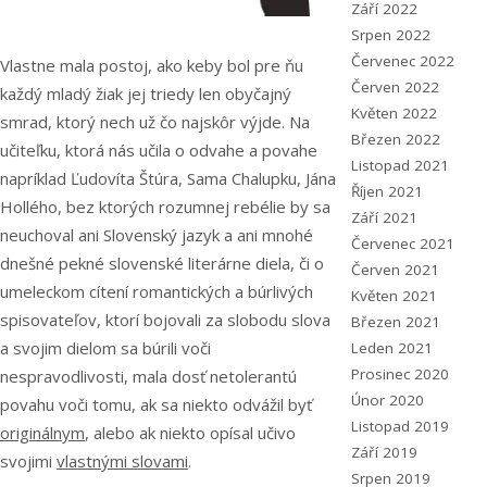
Září 2022
Srpen 2022
Červenec 2022
Vlastne mala postoj, ako keby bol pre ňu
Červen 2022
každý mladý žiak jej triedy len obyčajný
Květen 2022
smrad, ktorý nech už čo najskôr výjde. Na
Březen 2022
učiteľku, ktorá nás učila o odvahe a povahe
Listopad 2021
napríklad Ľudovíta Štúra, Sama Chalupku, Jána
Říjen 2021
Hollého, bez ktorých rozumnej rebélie by sa
Září 2021
neuchoval ani Slovenský jazyk a ani mnohé
Červenec 2021
dnešné pekné slovenské literárne diela, či o
Červen 2021
umeleckom cítení romantických a búrlivých
Květen 2021
spisovateľov, ktorí bojovali za slobodu slova
Březen 2021
a svojim dielom sa búrili voči
Leden 2021
Prosinec 2020
nespravodlivosti, mala dosť netolerantú
Únor 2020
povahu voči tomu, ak sa niekto odvážil byť
Listopad 2019
originálnym
, alebo ak niekto opísal učivo
Září 2019
svojimi
vlastnými slovami
.
Srpen 2019