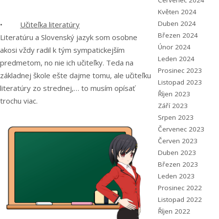
Červenec 2024
Květen 2024
Duben 2024
•
Učiteľka literatúry
Březen 2024
Literatúru a Slovenský jazyk som osobne
Únor 2024
akosi vždy radil k tým sympatickejším
Leden 2024
predmetom, no nie ich učiteľky. Teda na
Prosinec 2023
základnej škole ešte dajme tomu, ale učiteľku
Listopad 2023
literatúry zo strednej,… to musím opísať
Říjen 2023
trochu viac.
Září 2023
Srpen 2023
Červenec 2023
Červen 2023
Duben 2023
Březen 2023
Leden 2023
Prosinec 2022
Listopad 2022
Říjen 2022