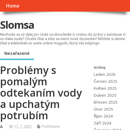
Home
Slomsa
Nechcete sa už ďalej pri ceste na dovolenke či cestou do práce v autobuse či
vo vlaku nudiť? Chcete čítať a ešte sa niečo nové dozvedieť? Môžete si denne
čítať a kdekoľvek vo svete online magazín, ktorý vás inšpiruje.
Nezařazené
Problémy s
Archivy
Leden 2026
pomalým
Červen 2025
odtekaním vody
Květen 2025
Duben 2025
a upchatým
Březen 2025
Únor 2025
potrubím
Říjen 2024
Září 2024
17. 7. 2021
Podnikanie