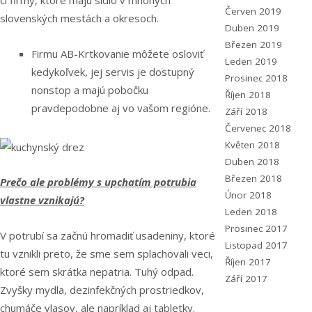
či firmy, ktoré majú sídlo v mnohých
Červen 2019
slovenských mestách a okresoch.
Duben 2019
Březen 2019
Firmu AB-Krtkovanie môžete osloviť
Leden 2019
kedykoľvek, jej servis je dostupný
Prosinec 2018
nonstop a majú pobočku
Říjen 2018
pravdepodobne aj vo vašom regióne.
Září 2018
Červenec 2018
Květen 2018
Duben 2018
Březen 2018
Prečo ale problémy s upchatím potrubia
Únor 2018
vlastne vznikajú?
Leden 2018
Prosinec 2017
V potrubí sa začnú hromadiť usadeniny, ktoré
Listopad 2017
tu vznikli preto, že sme sem splachovali veci,
Říjen 2017
ktoré sem skrátka nepatria. Tuhý odpad.
Září 2017
Zvyšky mydla, dezinfekčných prostriedkov,
chumáče vlasov, ale napríklad aj tabletky.