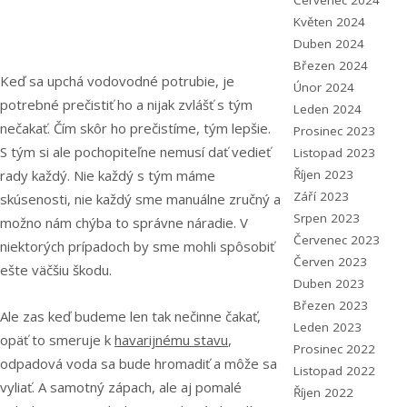
Červenec 2024
Květen 2024
Duben 2024
Březen 2024
Keď sa upchá vodovodné potrubie, je
Únor 2024
potrebné prečistiť ho a nijak zvlášť s tým
Leden 2024
nečakať. Čím skôr ho prečistíme, tým lepšie.
Prosinec 2023
S tým si ale pochopiteľne nemusí dať vedieť
Listopad 2023
Říjen 2023
rady každý. Nie každý s tým máme
Září 2023
skúsenosti, nie každý sme manuálne zručný a
Srpen 2023
možno nám chýba to správne náradie. V
Červenec 2023
niektorých prípadoch by sme mohli spôsobiť
Červen 2023
ešte väčšiu škodu.
Duben 2023
Březen 2023
Ale zas keď budeme len tak nečinne čakať,
Leden 2023
opäť to smeruje k
havarijnému stavu
,
Prosinec 2022
odpadová voda sa bude hromadiť a môže sa
Listopad 2022
vyliať. A samotný zápach, ale aj pomalé
Říjen 2022