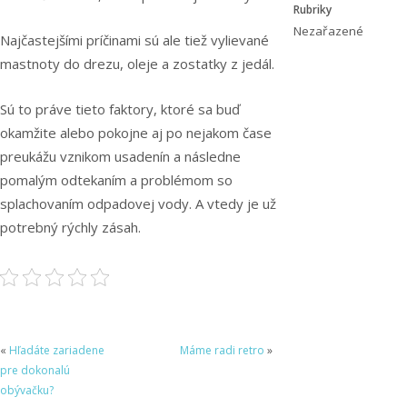
Rubriky
Nezařazené
Najčastejšími príčinami sú ale tiež vylievané
mastnoty do drezu, oleje a zostatky z jedál.
Sú to práve tieto faktory, ktoré sa buď
okamžite alebo pokojne aj po nejakom čase
preukážu vznikom usadenín a následne
pomalým odtekaním a problémom so
splachovaním odpadovej vody. A vtedy je už
potrebný rýchly zásah.
«
Hľadáte zariadene
Máme radi retro
»
pre dokonalú
obývačku?