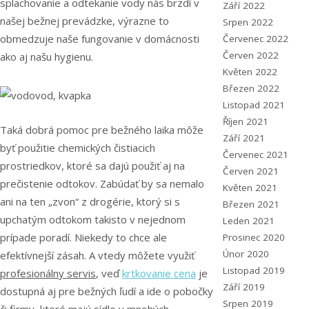
splachovanie a odtekanie vody nás brzdí v
Září 2022
našej bežnej prevádzke, výrazne to
Srpen 2022
obmedzuje naše fungovanie v domácnosti
Červenec 2022
Červen 2022
ako aj našu hygienu.
Květen 2022
Březen 2022
Listopad 2021
Říjen 2021
Taká dobrá pomoc pre bežného laika môže
Září 2021
byť použitie chemických čistiacich
Červenec 2021
prostriedkov, ktoré sa dajú použiť aj na
Červen 2021
prečistenie odtokov. Zabúdať by sa nemalo
Květen 2021
ani na ten „zvon“ z drogérie, ktorý si s
Březen 2021
upchatým odtokom takisto v nejednom
Leden 2021
prípade poradí. Niekedy to chce ale
Prosinec 2020
Únor 2020
efektívnejší zásah. A vtedy môžete využiť
Listopad 2019
profesionálny servis
, veď
krtkovanie cena
je
Září 2019
dostupná aj pre bežných ľudí a ide o pobočky
Srpen 2019