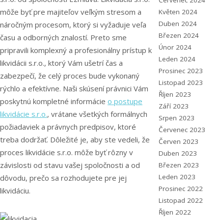
Červenec 2024
môže byť pre majiteľov veľkým stresom a
Květen 2024
Duben 2024
náročným procesom, ktorý si vyžaduje veľa
Březen 2024
času a odborných znalostí. Preto sme
Únor 2024
pripravili komplexný a profesionálny prístup k
Leden 2024
likvidácii s.r.o., ktorý Vám ušetrí čas a
Prosinec 2023
zabezpečí, že celý proces bude vykonaný
Listopad 2023
rýchlo a efektívne. Naši skúsení právnici Vám
Říjen 2023
poskytnú kompletné informácie
o postupe
Září 2023
likvidácie s.r.o.
, vrátane všetkých formálnych
Srpen 2023
požiadaviek a právnych predpisov, ktoré
Červenec 2023
treba dodržať. Dôležité je, aby ste vedeli, že
Červen 2023
proces likvidácie s.r.o. môže byť rôzny v
Duben 2023
závislosti od stavu vašej spoločnosti a od
Březen 2023
Leden 2023
dôvodu, prečo sa rozhodujete pre jej
Prosinec 2022
likvidáciu.
Listopad 2022
Říjen 2022