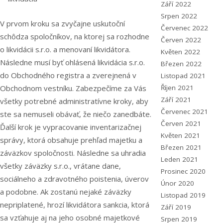
Září 2022
Srpen 2022
V prvom kroku sa zvyčajne uskutoční
Červenec 2022
schôdza spoločníkov, na ktorej sa rozhodne
Červen 2022
o likvidácii s.r.o. a menovaní likvidátora.
Květen 2022
Následne musí byť ohlásená likvidácia s.r.o.
Březen 2022
do Obchodného registra a zverejnená v
Listopad 2021
Obchodnom vestníku. Zabezpečíme za Vás
Říjen 2021
Září 2021
všetky potrebné administratívne kroky, aby
Červenec 2021
ste sa nemuseli obávať, že niečo zanedbáte.
Červen 2021
Ďalší krok je vypracovanie inventarizačnej
Květen 2021
správy, ktorá obsahuje prehľad majetku a
Březen 2021
záväzkov spoločnosti. Následne sa uhradia
Leden 2021
všetky záväzky s.r.o., vrátane dane,
Prosinec 2020
sociálneho a zdravotného poistenia, úverov
Únor 2020
a podobne. Ak zostanú nejaké záväzky
Listopad 2019
nepriplatené, hrozí likvidátora sankcia, ktorá
Září 2019
sa vzťahuje aj na jeho osobné majetkové
Srpen 2019