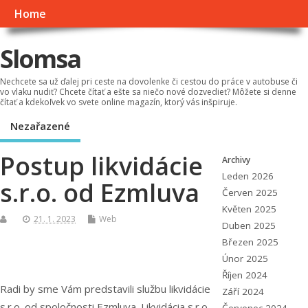
Home
Slomsa
Nechcete sa už ďalej pri ceste na dovolenke či cestou do práce v autobuse či
vo vlaku nudiť? Chcete čítať a ešte sa niečo nové dozvedieť? Môžete si denne
čítať a kdekoľvek vo svete online magazín, ktorý vás inšpiruje.
Nezařazené
Postup likvidácie
Archivy
Leden 2026
s.r.o. od Ezmluva
Červen 2025
Květen 2025
21. 1. 2023
Web
Duben 2025
Březen 2025
Únor 2025
Říjen 2024
Radi by sme Vám predstavili službu likvidácie
Září 2024
s.r.o. od spoločnosti Ezmluva. Likvidácia s.r.o.