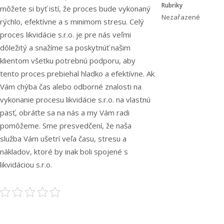
Rubriky
môžete si byť istí, že proces bude vykonaný
Nezařazené
rýchlo, efektívne a s minimom stresu. Celý
proces likvidácie s.r.o. je pre nás veľmi
dôležitý a snažíme sa poskytnúť našim
klientom všetku potrebnú podporu, aby
tento proces prebiehal hladko a efektívne. Ak
Vám chýba čas alebo odborné znalosti na
vykonanie procesu likvidácie s.r.o. na vlastnú
päsť, obráťte sa na nás a my Vám radi
pomôžeme. Sme presvedčení, že naša
služba Vám ušetrí veľa času, stresu a
nákladov, ktoré by inak boli spojené s
likvidáciou s.r.o.