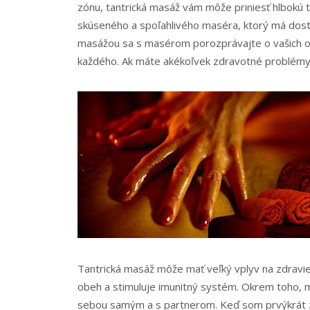
zónu, tantrická masáž vám môže priniesť hlbokú tr
skúseného a spoľahlivého maséra, ktorý má dost
masážou sa s masérom porozprávajte o vašich oč
každého. Ak máte akékoľvek zdravotné problémy,
Tantrická masáž môže mať veľký vplyv na zdravie 
obeh a stimuluje imunitný systém. Okrem toho, mô
sebou samým a s partnerom. Keď som prvýkrát za