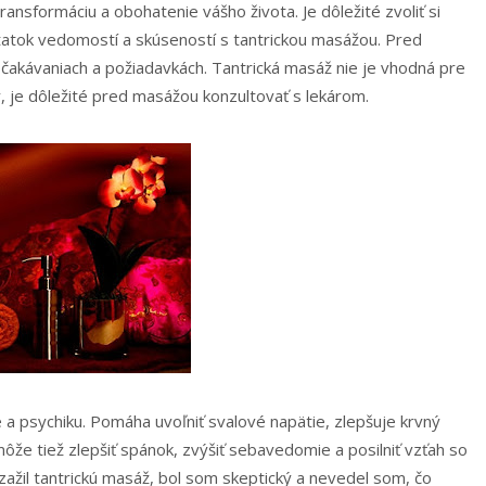
ansformáciu a obohatenie vášho života. Je dôležité zvoliť si
atok vedomostí a skúseností s tantrickou masážou. Pred
akávaniach a požiadavkách. Tantrická masáž nie je vhodná pre
 je dôležité pred masážou konzultovať s lekárom.
a psychiku. Pomáha uvoľniť svalové napätie, zlepšuje krvný
že tiež zlepšiť spánok, zvýšiť sebavedomie a posilniť vzťah so
žil tantrickú masáž, bol som skeptický a nevedel som, čo