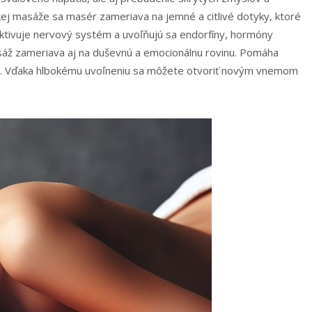
ckej masáže sa masér zameriava na jemné a citlivé dotyky, ktoré
ktivuje nervový systém a uvoľňujú sa endorfíny, hormóny
sáž zameriava aj na duševnú a emocionálnu rovinu. Pomáha
nok. Vďaka hlbokému uvoľneniu sa môžete otvoriť novým vnemom