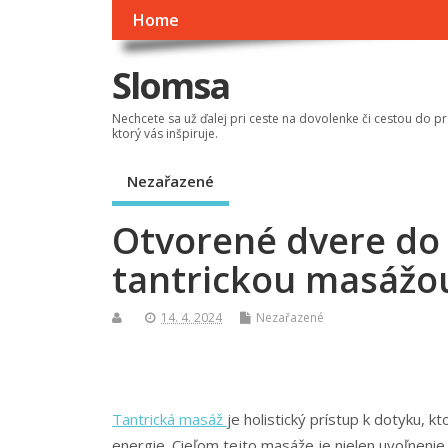
Home
Slomsa
Nechcete sa už ďalej pri ceste na dovolenke či cestou do pr
ktorý vás inšpiruje.
Nezařazené
Otvorené dvere do 
tantrickou masážo
14. 4. 2024
Nezařazené
Tantrická masáž
je holistický prístup k dotyku, 
energie. Cieľom tejto masáže je nielen uvoľnenie