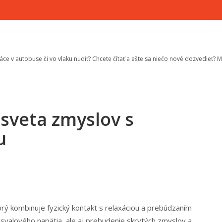
áce v autobuse či vo vlaku nudiť? Chcete čítať a ešte sa niečo nové dozvedieť? 
sveta zmyslov s
u
ktorý kombinuje fyzický kontakt s relaxáciou a prebúdzaním
 svalového napätia, ale aj prebudenie skrytých zmyslov a