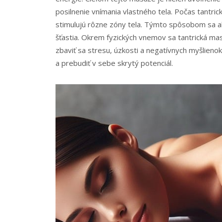
posilnenie vnímania vlastného tela. Počas tantri
stimulujú rôzne zóny tela. Týmto spôsobom sa a
šťastia. Okrem fyzických vnemov sa tantrická ma
zbaviť sa stresu, úzkosti a negatívnych myšlie
a prebudiť v sebe skrytý potenciál.