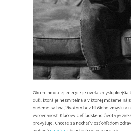
Okrem hmotnej energie je oveľa zmysluplnejšia t
duši, ktorá je nesmrteľná a v ktorej môžeme nájs
budeme sa hnať životom bez hlbšieho zmyslu a 
vyrovnanosť. Kľúčový cieľ ľudského života je zís
prevyšuje, Chcete sa nechať viesť ohľadom zdrav
webová
stránka
a je určená priamo pre vás.