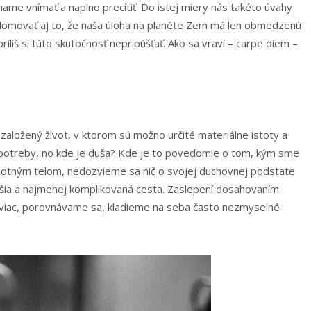
íhame vnímať a naplno precítiť. Do istej miery nás takéto úvahy
domovať aj to, že naša úloha na planéte Zem má len obmedzenú
ríliš si túto skutočnosť nepripúšťať. Ako sa vraví – carpe diem –
založený život, v ktorom sú možno určité materiálne istoty a
e potreby, no kde je duša? Kde je to povedomie o tom, kým sme
motným telom, nedozvieme sa nič o svojej duchovnej podstate
hšia a najmenej komplikovaná cesta. Zaslepení dosahovaním
a viac, porovnávame sa, kladieme na seba často nezmyselné