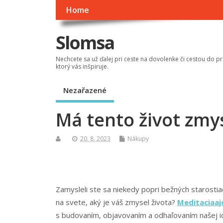
Home
Slomsa
Nechcete sa už ďalej pri ceste na dovolenke či cestou do pr
ktorý vás inšpiruje.
Nezařazené
Má tento život zmy
20. 8. 2023
Nákupy
Zamysleli ste sa niekedy popri bežných starostia
na svete, aký je váš zmysel života?
Meditaciaaj
s budovaním, objavovaním a odhaľovaním našej id