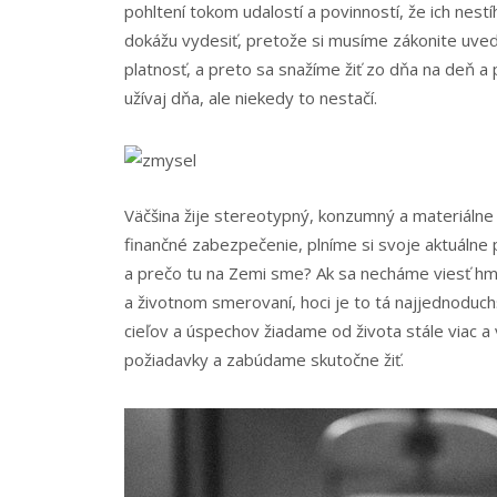
pohltení tokom udalostí a povinností, že ich nest
dokážu vydesiť, pretože si musíme zákonite uve
platnosť, a preto sa snažíme žiť zo dňa na deň a p
užívaj dňa, ale niekedy to nestačí.
Väčšina žije stereotypný, konzumný a materiálne 
finančné zabezpečenie, plníme si svoje aktuáln
a prečo tu na Zemi sme? Ak sa necháme viesť h
a životnom smerovaní, hoci je to tá najjednoduc
cieľov a úspechov žiadame od života stále viac 
požiadavky a zabúdame skutočne žiť.