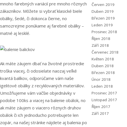
mnoho farebných variácií pre mnoho rôznych
Červen 2019
zákazníkov. Môžete si vybrať klasické biele
Duben 2019
Březen 2019
obálky, šedé, či dokonca čierne, no
Leden 2019
samozrejme ponúkame aj farebné obálky –
Prosinec 2018
matné aj lesklé.
Říjen 2018
Září 2018
Červenec 2018
Květen 2018
Ak máte záujem dbať na životné prostredie
Duben 2018
troška viacej, či odosielate naozaj veľké
Březen 2018
kvantá balíkov, odporúčame vám naše
Únor 2018
igelitové obálky z recyklovaných materiálov.
Leden 2018
Umožňujeme vám väčšie objednávky v
Prosinec 2017
Listopad 2017
podobe 100ks a viacej na balenie obálok, no
Říjen 2017
ak máte záujem o viacero rôznych druhov
Září 2017
obálok či ich jednoducho potrebujete len
zopár, na našej stránke nájdete aj balenia po