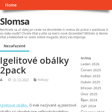
Home
Slomsa
Nechcete sa už ďalej pri ceste na dovolenke či cestou do práce v autobuse či
vo vlaku nudiť? Chcete čítať a ešte sa niečo nové dozvedieť? Môžete si denne
čítať a kdekoľvek vo svete online magazín, ktorý vás inšpiruje.
Nezařazené
Igelitové obálky
Archivy
Leden 2026
2pack
Červen 2025
Květen 2025
10. 10. 2021
Nákupy
Duben 2025
Březen 2025
Únor 2025
Říjen 2024
Igelitové obálky
, či inak nazývané aj plastové
Září 2024
obálky sú vhodné pre veľkoobchodníkov,