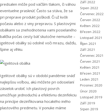
Září 2022
predsalen môže pod väčším tlakom, či váhou
Srpen 2022
eventuelne prasknúť.
Často sa stáva, že sa
Červenec 2022
pri preprave produkt poškodí. Či už kvôli
Červen 2022
počasiu alebo z viny prepravcu. S plastovými
Květen 2022
obálkami sa znehodnotenia vami posielaného
Březen 2022
balíčka počas cesty báť skutočne nemusíte –
Listopad 2021
igelitové obálky sú odolné voči mrazu, dažďu,
Říjen 2021
špine aj vlhku.
Září 2021
Červenec 2021
Červen 2021
Květen 2021
Březen 2021
Igelitové obálky sú v období pandémie snáď
Leden 2021
najlepšou voľbou, akú môžete pri odosielaní
Prosinec 2020
zásielok urobiť. Ich plastový povrch
Únor 2020
umožňuje jednoduchú a efektívnu dezinfekciu
Listopad 2019
na princípe dezinfikovania hocakého iného
Září 2019
plastového predmetu.
V ponuke máme
Srpen 2019