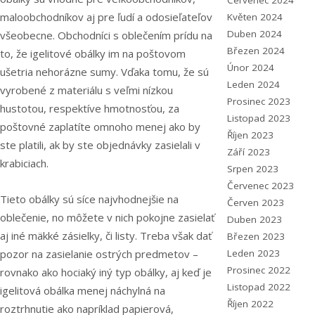
Červenec 2024
maloobchodníkov aj pre ľudí a odosieľateľov
Květen 2024
Duben 2024
všeobecne.
Obchodníci s oblečením prídu na
Březen 2024
to, že igelitové obálky im na poštovom
Únor 2024
ušetria nehorázne sumy. Vďaka tomu, že sú
Leden 2024
vyrobené z materiálu s veľmi nízkou
Prosinec 2023
hustotou, respektíve hmotnosťou, za
Listopad 2023
poštovné zaplatíte omnoho menej ako by
Říjen 2023
ste platili, ak by ste objednávky zasielali v
Září 2023
krabiciach.
Srpen 2023
Červenec 2023
Tieto obálky sú síce najvhodnejšie na
Červen 2023
oblečenie, no môžete v nich pokojne zasielať
Duben 2023
aj iné mäkké zásielky, či listy. Treba však dať
Březen 2023
pozor na zasielanie ostrých predmetov –
Leden 2023
Prosinec 2022
rovnako ako hociaký iný typ obálky, aj keď je
Listopad 2022
igelitová obálka menej náchylná na
Říjen 2022
roztrhnutie ako napríklad papierová,