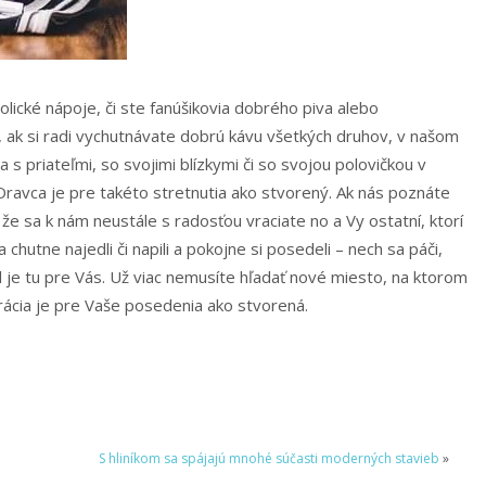
olické nápoje, či ste fanúšikovia dobrého piva alebo
, ak si radi vychutnávate dobrú kávu všetkých druhov, v našom
s priateľmi, so svojimi blízkymi či so svojou polovičkou v
ravca je pre takéto stretnutia ako stvorený. Ak nás poznáte
 sa k nám neustále s radosťou vraciate no a Vy ostatní, ktorí
utne najedli či napili a pokojne si posedeli – nech sa páči,
 je tu pre Vás.
Už viac nemusíte hľadať nové miesto, na ktorom
urácia je pre Vaše posedenia ako stvorená.
S hliníkom sa spájajú mnohé súčasti moderných stavieb
»