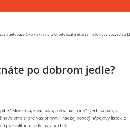
áce v autobuse či vo vlaku nudiť? Chcete čítať a ešte sa niečo nové dozvedieť? 
utnáte po dobrom jedle?
tie? Minerálku, kávu, pivo, alebo niečo iné? Nech sa páči, v
ove sme si pre Vás pripravili naozaj bohatý nápojový lístok, z
á po kvalitnom jedle najviac chuť.