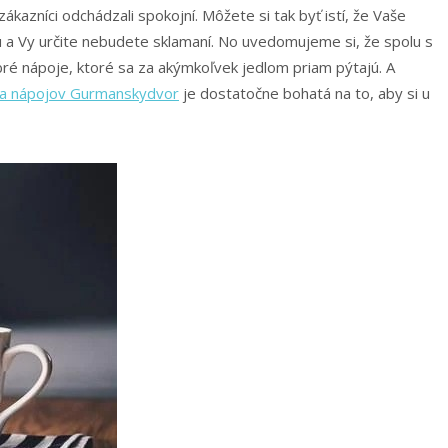
ákazníci odchádzali spokojní. Môžete si tak byť istí, že Vaše
 a Vy určite nebudete sklamaní. No uvedomujeme si, že spolu s
bré nápoje, ktoré sa za akýmkoľvek jedlom priam pýtajú. A
a nápojov Gurmanskydvor
je dostatočne bohatá na to, aby si u