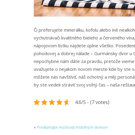
Či preferujete minerálku, kofolu alebo iné nealkoh
vychutnávači kvalitného bieleho a červeného vína
nápojovom lístku nájdete úplne všetko. Posedenia 
pohodovej a dobrej nálade – Gurmánsky dvor u O
nepochybne nám dáte za pravdu, pretože vieme že
uvažujete o nejakom novom mieste kde by ste sa ch
môžete nás navštíviť, náš ochotný a milý personál
by ste vedeli stráviť svoj voľný čas – naša rešta
4.6/5 - (7 votes)
«
Preskúmajte možnosti mobilných domov!