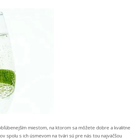
obľúbenejším miestom, na ktorom sa môžete dobre a kvalitne
kov spolu s ich úsmevom na tvári sú pre nás tou najväčšou