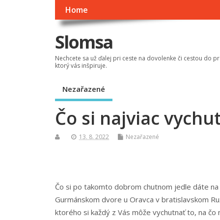
Home
Slomsa
Nechcete sa už ďalej pri ceste na dovolenke či cestou do pr
ktorý vás inšpiruje.
Nezařazené
Čo si najviac vych
13. 8. 2022
Nezařazené
Čo si po takomto dobrom chutnom jedle dáte na pi
Gurmánskom dvore u Oravca v bratislavskom Ružin
ktorého si každý z Vás môže vychutnať to, na čo m