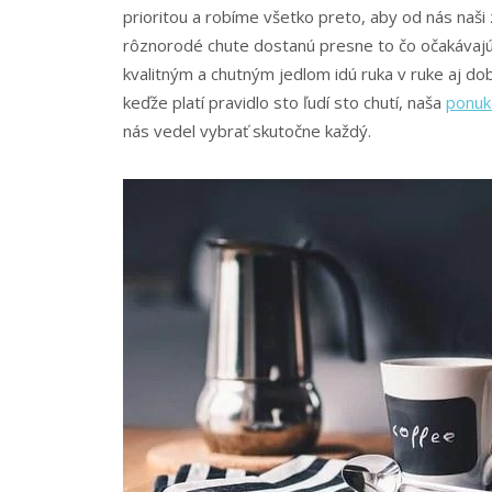
prioritou a robíme všetko preto, aby od nás naši z
rôznorodé chute dostanú presne to čo očakávajú
kvalitným a chutným jedlom idú ruka v ruke aj do
keďže platí pravidlo sto ľudí sto chutí, naša
ponuk
nás vedel vybrať skutočne každý.